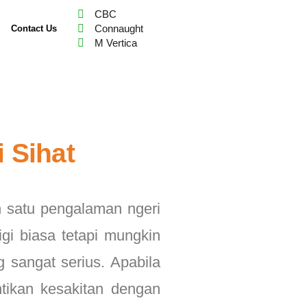
CBC
Connaught
Contact Us
M Vertica
 Sihat
 satu pengalaman ngeri
igi biasa tetapi mungkin
 sangat serius. Apabila
ntikan kesakitan dengan