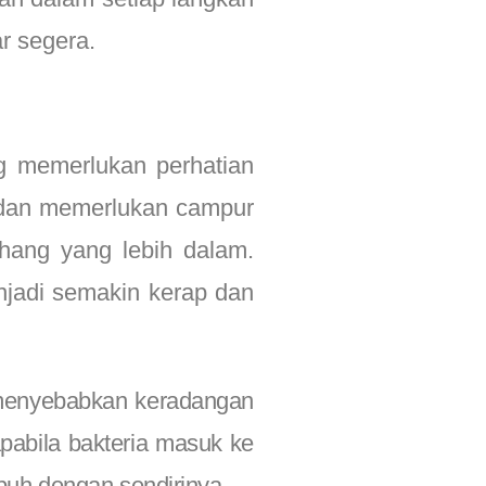
r segera.
ang memerlukan perhatian
ri dan memerlukan campur
ahang yang lebih dalam.
njadi semakin kerap dan
n menyebabkan keradangan
 apabila bakteria masuk ke
buh dengan sendirinya.