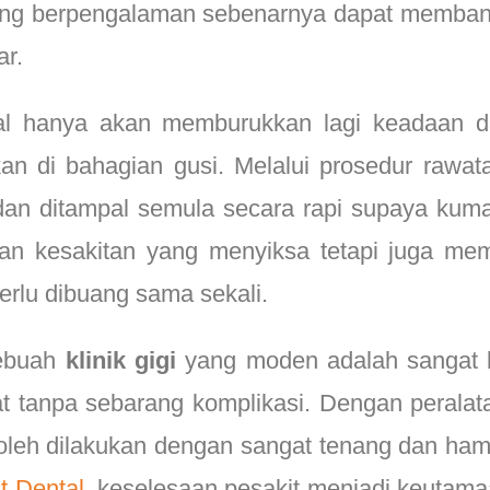
ng berpengalaman sebenarnya dapat memban
ar.
wal hanya akan memburukkan lagi keadaan 
 di bahagian gusi. Melalui prosedur rawata
 dan ditampal semula secara rapi supaya kuma
kan kesakitan yang menyiksa tetapi juga mem
perlu dibuang sama sekali.
sebuah
klinik gigi
yang moden adalah sangat k
t tanpa sebarang komplikasi. Dengan peralat
leh dilakukan dengan sangat tenang dan hampi
t Dental
, keselesaan pesakit menjadi keutama