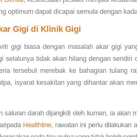
ng optimum dapat dicapai semula dengan kada
r Gigi di Klinik Gigi
tiviti gigi biasa dengan masalah akar gigi y
igi selalunya tidak akan hilang dengan sendi
eria tersebut merebak ke bahagian tulang r
pa, isyarat kesakitan yang dihantar akan me
n saluran darah dijangkiti oleh kuman, ia aka
aripada
Healthline
, rawatan ini perlu dilakukan
erosakan pada tisu pulpa yang tidak boleh sem