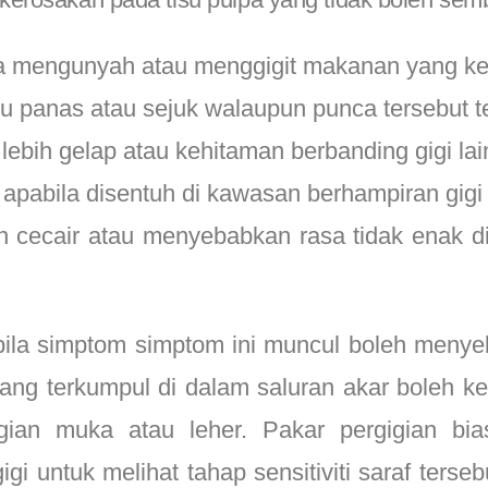
a mengunyah atau menggigit makanan yang ke
u panas atau sejuk walaupun punca tersebut te
ebih gelap atau kehitaman berbanding gigi lai
pabila disentuh di kawasan berhampiran gigi 
n cecair atau menyebabkan rasa tidak enak di
ila simptom simptom ini muncul boleh menye
ang terkumpul di dalam saluran akar boleh ke
gian muka atau leher. Pakar pergigian bi
gi untuk melihat tahap sensitiviti saraf terse